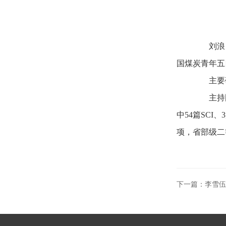
刘浪，
国煤炭青年五
主要研
主持国家
中54篇SCI、
项，省部级二
下一篇：李雪伍